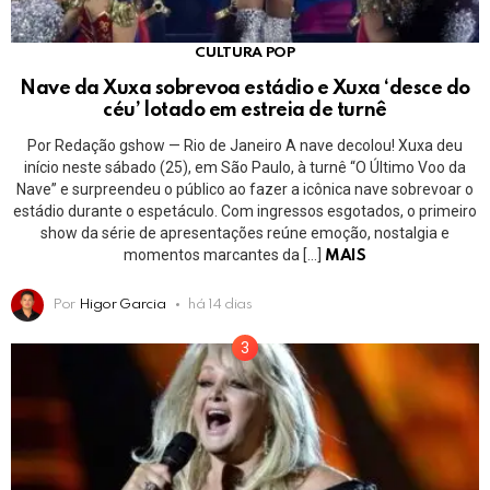
CULTURA POP
Nave da Xuxa sobrevoa estádio e Xuxa ‘desce do
céu’ lotado em estreia de turnê
Por Redação gshow — Rio de Janeiro A nave decolou! Xuxa deu
início neste sábado (25), em São Paulo, à turnê “O Último Voo da
Nave” e surpreendeu o público ao fazer a icônica nave sobrevoar o
estádio durante o espetáculo. Com ingressos esgotados, o primeiro
show da série de apresentações reúne emoção, nostalgia e
momentos marcantes da […]
MAIS
Por
Higor Garcia
há 14 dias