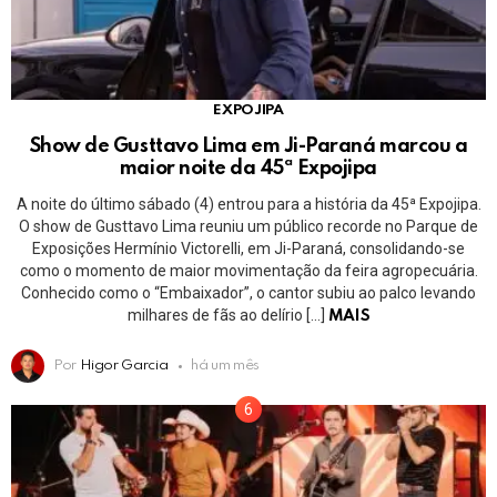
EXPOJIPA
Show de Gusttavo Lima em Ji-Paraná marcou a
maior noite da 45ª Expojipa
A noite do último sábado (4) entrou para a história da 45ª Expojipa.
O show de Gusttavo Lima reuniu um público recorde no Parque de
Exposições Hermínio Victorelli, em Ji-Paraná, consolidando-se
como o momento de maior movimentação da feira agropecuária.
Conhecido como o “Embaixador”, o cantor subiu ao palco levando
milhares de fãs ao delírio […]
MAIS
Por
Higor Garcia
há um mês