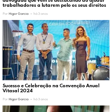
advogada que vem se destacando ao ajudar
trabalhadores a lutarem pelo os seus direitos
Por
Higor Garcia
há 3 anos
Sucesso e Celebração na Convenção Anual
Vitasal 2024
Por
Higor Garcia
há 3 anos