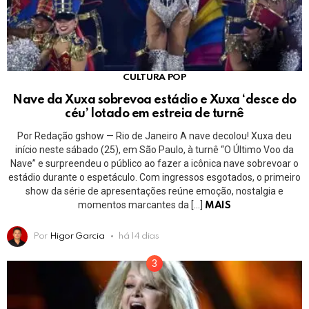
CULTURA POP
Nave da Xuxa sobrevoa estádio e Xuxa ‘desce do
céu’ lotado em estreia de turnê
Por Redação gshow — Rio de Janeiro A nave decolou! Xuxa deu
início neste sábado (25), em São Paulo, à turnê “O Último Voo da
Nave” e surpreendeu o público ao fazer a icônica nave sobrevoar o
estádio durante o espetáculo. Com ingressos esgotados, o primeiro
show da série de apresentações reúne emoção, nostalgia e
momentos marcantes da […]
MAIS
Por
Higor Garcia
há 14 dias