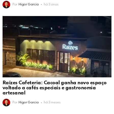
Por
Higor Garcia
há 3 anos
Raízes Cafeteria: Cacoal ganha novo espaço
voltado a cafés especiais e gastronomia
artesanal
Por
Higor Garcia
há 3 meses