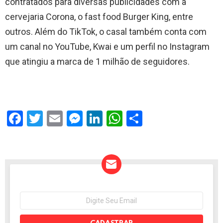
contratados para diversas publicidades com a
cervejaria Corona, o fast food Burger King, entre
outros. Além do TikTok, o casal também conta com
um canal no YouTube, Kwai e um perfil no Instagram
que atingiu a marca de 1 milhão de seguidores.
F
T
E
M
Li
W
S
a
wi
m
es
n
h
h
ce
tt
ail
se
ke
at
ar
b
er
n
dI
s
e
o
g
n
A
o
er
p
NEWSLETTER
Seu
e-
k
p
mail: