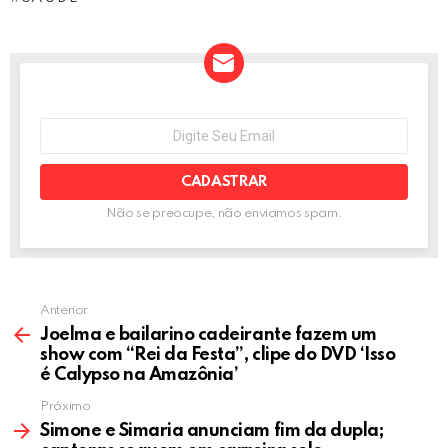
ce
tt
ail
se
ke
at
ar
b
er
n
dI
s
e
o
g
n
A
o
er
p
NEWSLETTER
Seu
k
p
e-
mail:
Não se preocupe, não enviamos spam.
Anterior
Joelma e bailarino cadeirante fazem um
show com “Rei da Festa”, clipe do DVD ‘Isso
é Calypso na Amazônia’
Próximo
Simone e Simaria anunciam fim da dupla;