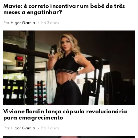
Mavie: é correto incentivar um bebê de três
meses a engatinhar?
Por
Higor Garcia
há 3 anos
Viviane Bordin lança cápsula revolucionária
para emagrecimento
Por
Higor Garcia
há 3 anos