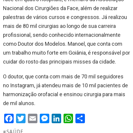
Nacional dos Cirurgiões da Face, além de realizar
palestras de vários cursos e congressos. Já realizou
mais de 80 mil cirurgias ao longo de sua carreira
profissional, sendo conhecido internacionalmente
como Doutor dos Modelos. Manoel, que conta com
um trabalho muito forte em Goiânia, é responsável por
cuidar do rosto das principais misses da cidade.
O doutor, que conta com mais de 70 mil seguidores
no Instagram, já atendeu mais de 10 mil pacientes de
harmonização orofacial e ensinou cirurgia para mais
de mil alunos.
F
T
E
M
Li
W
S
a
wi
m
es
n
h
h
SAÚDE