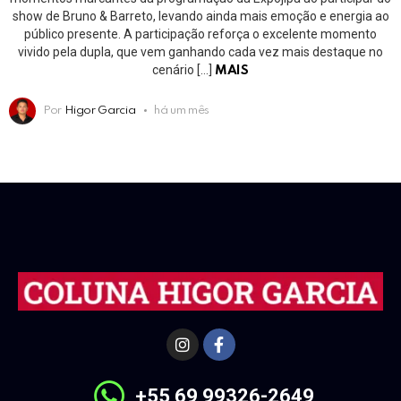
show de Bruno & Barreto, levando ainda mais emoção e energia ao
público presente. A participação reforça o excelente momento
vivido pela dupla, que vem ganhando cada vez mais destaque no
cenário […]
MAIS
Por
Higor Garcia
há um mês
+55 69 99326-2649