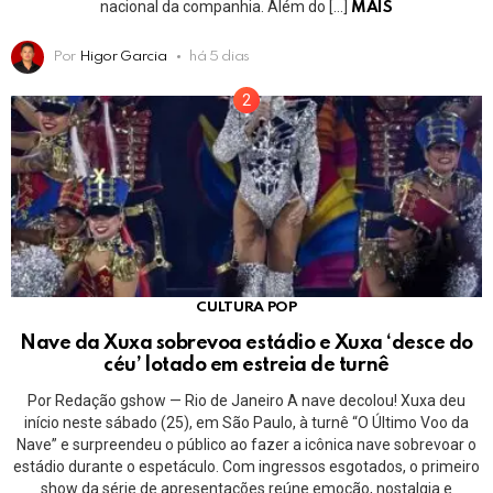
nacional da companhia. Além do […]
MAIS
Por
Higor Garcia
há 5 dias
CULTURA POP
Nave da Xuxa sobrevoa estádio e Xuxa ‘desce do
céu’ lotado em estreia de turnê
Por Redação gshow — Rio de Janeiro A nave decolou! Xuxa deu
início neste sábado (25), em São Paulo, à turnê “O Último Voo da
Nave” e surpreendeu o público ao fazer a icônica nave sobrevoar o
estádio durante o espetáculo. Com ingressos esgotados, o primeiro
show da série de apresentações reúne emoção, nostalgia e