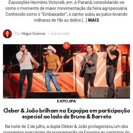
Exposições Hermínio Victorelli, em Ji-Paraná, consolidando-se
como o momento de maior movimentação da feira agropecuária.
Conhecido como o “Embaixador”, o cantor subiu ao palco levando
milhares de fãs ao delírio […]
MAIS
Por
Higor Garcia
há um mês
EXPOJIPA
Cleber & João brilham na Expojipa em participação
especial ao lado de Bruno & Barreto
Na noite de 2 de julho, a dupla Cleber & João protagonizou um dos
momentos marcantes da programação da Expojipa ao participar do