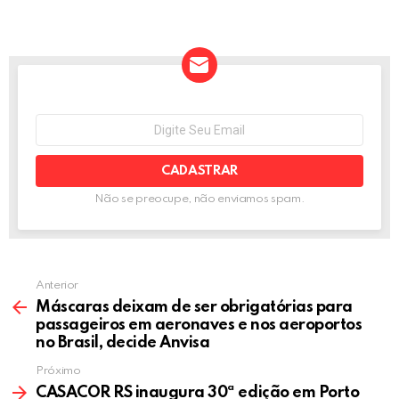
a
wi
m
es
n
h
h
ce
tt
ail
se
ke
at
ar
b
er
n
dI
s
e
o
g
n
A
o
er
p
NEWSLETTER
Seu
e-
k
p
mail:
Não se preocupe, não enviamos spam.
Anterior
Máscaras deixam de ser obrigatórias para
passageiros em aeronaves e nos aeroportos
no Brasil, decide Anvisa
Próximo
CASACOR RS inaugura 30ª edição em Porto