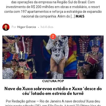
das operações da empresa na Região Sul do Brasil. Com
investimento de R$ 200 milhões em obras e mobiliário, o resort
conta com 197 apartamentos e reforça a estratégia de expansão
nacional da companhia. Além do […]
MAIS
Por
Higor Garcia
há 4 dias
CULTURA POP
Nave da Xuxa sobrevoa estádio e Xuxa ‘desce do
céu’ lotado em estreia de turnê
Por Redação gshow — Rio de Janeiro A nave decolou! Xuxa deu
início neste sábado (25), em São Paulo, à turnê “O Último Voo da