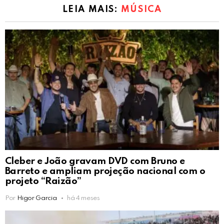
LEIA MAIS:
MÚSICA
Cleber e João gravam DVD com Bruno e
Barreto e ampliam projeção nacional com o
projeto “Raizão”
Por
Higor Garcia
há 4 meses