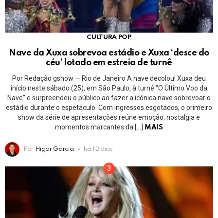
CULTURA POP
Nave da Xuxa sobrevoa estádio e Xuxa ‘desce do
céu’ lotado em estreia de turnê
Por Redação gshow — Rio de Janeiro A nave decolou! Xuxa deu
início neste sábado (25), em São Paulo, à turnê “O Último Voo da
Nave” e surpreendeu o público ao fazer a icônica nave sobrevoar o
estádio durante o espetáculo. Com ingressos esgotados, o primeiro
show da série de apresentações reúne emoção, nostalgia e
momentos marcantes da […]
MAIS
Por
Higor Garcia
há 12 dias