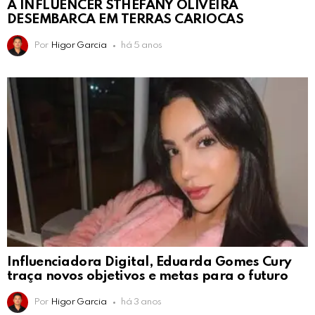
A INFLUENCER STHEFANY OLIVEIRA
DESEMBARCA EM TERRAS CARIOCAS
Por
Higor Garcia
há 5 anos
Influenciadora Digital, Eduarda Gomes Cury
traça novos objetivos e metas para o futuro
Por
Higor Garcia
há 3 anos