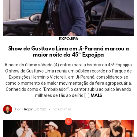
EXPOJIPA
Show de Gusttavo Lima em Ji-Paraná marcou a
maior noite da 45ª Expojipa
A noite do último sábado (4) entrou para a história da 45ª Expojipa.
O show de Gusttavo Lima reuniu um público recorde no Parque de
Exposições Hermínio Victorelli, em Ji-Paraná, consolidando-se
como o momento de maior movimentação da feira agropecuária.
Conhecido como o “Embaixador”, o cantor subiu ao palco levando
milhares de fãs ao delírio […]
MAIS
Por
Higor Garcia
há um mês