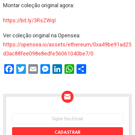
Montar coleção original agora:
https://bit.ly/3RsZWqI
Ver coleção original na Opensea:
https://opensea.io/assets/ethereum/0xa49be91ad25
d3ac88fee098e8edfe56061040be7/0
F
T
E
M
Li
W
S
a
wi
m
es
n
h
h
ce
tt
ail
se
ke
at
ar
b
er
n
dI
s
e
o
g
n
A
o
er
p
NEWSLETTER
Seu
e-
k
p
mail: