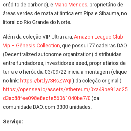
crédito de carbono), e
Mano Mendes
, proprietário de
áreas verdes de mata atlântica em Pipa e Sibauma, no
litoral do Rio Grande do Norte.
Além da coleção VIP Ultra rara,
Amazon League Club
Vip – Gênesis Collection
, que possui 77 cadeiras DAO
(Decentralized autonome organization) distribuídas
entre fundadores, investidores seed, proprietários de
terra e o herói, dia 03/09/22 inicia a montagem (clique
no link:
https://bit.ly/3RsZWqI
) da coleção original (
https://opensea.io/assets/ethereum/0xa49be91ad25
d3ac88fee098e8edfe56061040be7/0
)da
comunidade DAO, com 3300 unidades.
Serviço: