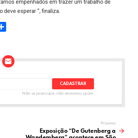
stamos empenhados em trazer um trabalho de
 deve esperar “, finaliza.
W
S
h
t
ar
e
A
Não se preocupe, não enviamos spam.
Próximo
Exposição “De Gutenberg a
Wandemberg” acontece em São