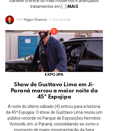
Danielle oferece os mais modernos e avançados
tratamentos em […]
MAIS
Por
Higor Garcia
há um mês
EXPOJIPA
Show de Gusttavo Lima em Ji-
Paraná marcou a maior noite da
45ª Expojipa
A noite do último sábado (4) entrou para a história
da 45ª Expojipa. O show de Gusttavo Lima reuniu um
público recorde no Parque de Exposições Hermínio
Victorelli, em Ji-Paraná, consolidando-se como o
momento de maior movimentação da feira