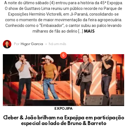
A noite do último sábado (4) entrou para a história da 45ª Expojipa.
O show de Gusttavo Lima reuniu um público recorde no Parque de
Exposições Hermínio Victorelli, em Ji-Paraná, consolidando-se
como o momento de maior movimentação da feira agropecuária.
Conhecido como o “Embaixador”, o cantor subiu ao palco levando
milhares de fãs ao delírio […]
MAIS
Por
Higor Garcia
há um mês
EXPOJIPA
Cleber & João brilham na Expojipa em participação
especial ao lado de Bruno & Barreto