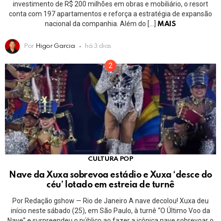
investimento de R$ 200 milhões em obras e mobiliário, o resort
conta com 197 apartamentos e reforça a estratégia de expansão
nacional da companhia. Além do […]
MAIS
Por
Higor Garcia
há 3 dias
CULTURA POP
Nave da Xuxa sobrevoa estádio e Xuxa ‘desce do
céu’ lotado em estreia de turnê
Por Redação gshow — Rio de Janeiro A nave decolou! Xuxa deu
início neste sábado (25), em São Paulo, à turnê “O Último Voo da
Nave” e surpreendeu o público ao fazer a icônica nave sobrevoar o