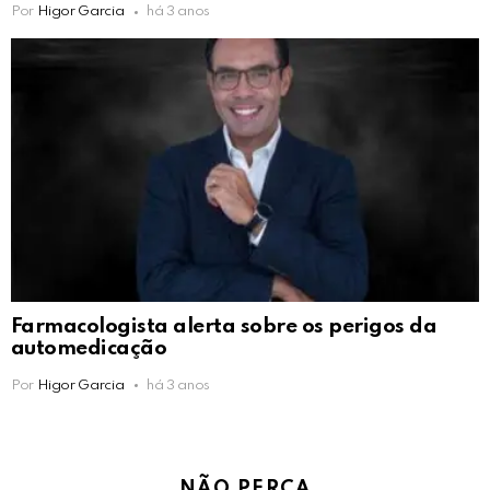
Por
Higor Garcia
há 3 anos
Farmacologista alerta sobre os perigos da
automedicação
Por
Higor Garcia
há 3 anos
NÃO PERCA