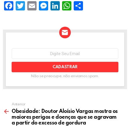
F
T
E
M
Li
W
S
a
wi
m
es
n
h
h
ce
tt
ail
se
ke
at
ar
b
er
n
dI
s
e
o
g
n
A
o
er
p
NEWSLETTER
Seu
e-
k
p
mail:
Não se preocupe, não enviamos spam.
Anterior
Obesidade: Doutor Aloísio Vargas mostra os
maiores perigos e doenças que se agravam
a partir do excesso de gordura