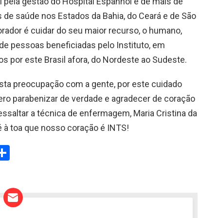
 pela gestão do Hospital Espanhol e de mais de
 de saúde nos Estados da Bahia, do Ceará e de São
orador é cuidar do seu maior recurso, o humano,
de pessoas beneficiadas pelo Instituto, em
 por este Brasil afora, do Nordeste ao Sudeste.
esta preocupação com a gente, por este cuidado
ro parabenizar de verdade e agradecer de coração
ressaltar a técnica de enfermagem, Maria Cristina da
 é à toa que nosso coração é INTS!
W
S
h
t
ar
e
A