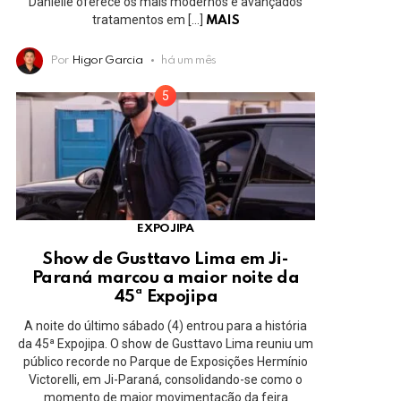
Danielle oferece os mais modernos e avançados
tratamentos em […]
MAIS
Por
Higor Garcia
há um mês
EXPOJIPA
Show de Gusttavo Lima em Ji-
Paraná marcou a maior noite da
45ª Expojipa
A noite do último sábado (4) entrou para a história
da 45ª Expojipa. O show de Gusttavo Lima reuniu um
público recorde no Parque de Exposições Hermínio
Victorelli, em Ji-Paraná, consolidando-se como o
momento de maior movimentação da feira