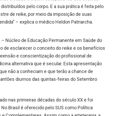
istribuídos pelo corpo. E a sua prática é feita pelo
stre de reike, por meio da imposição de suas
ndida” – explica o médico Heldon Patriarcha.
PS – Núcleo de Educação Permanente em Saúde do
vo de esclarecer o conceito do reike e os benefícios
preensão e conscientização do profissional de
icina alternativa que é secular. Esta apresentação
s que não a conheciam e que terão a chance de
lantões diurnos das quintas-feiras do Setembro
iciado nas primeiras décadas do século XX e foi
No Brasil é oferecido pelo SUS como Política
as e Complementares. Assim como a arteterapia, a