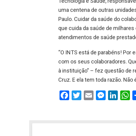
Tecnologia e Saúde, responsável
uma centena de outras unidades
Paulo. Cuidar da saúde do colab
que cuida da saúde de milhares 
atendimentos de saúde prestados
“O INTS está de parabéns! Por 
com os seus colaboradores. Que
à instituição” – fez questão de 
Cruz. E ela tem toda razão. Não
F
T
E
M
Li
a
wi
m
es
n
h
ce
tt
ail
se
ke
a
b
er
n
dI
s
o
g
n