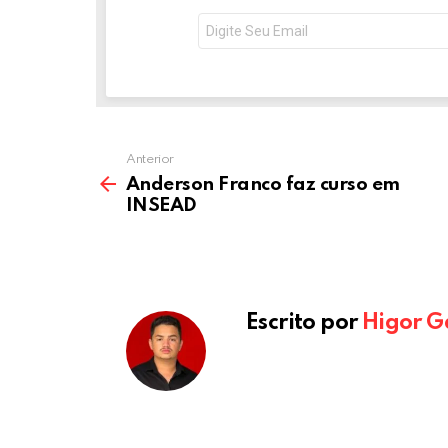
o
er
p
NEWSLETTER
Seu
e-
k
p
mail:
Anterior
Anderson Franco faz curso em
INSEAD
Escrito por
Higor G