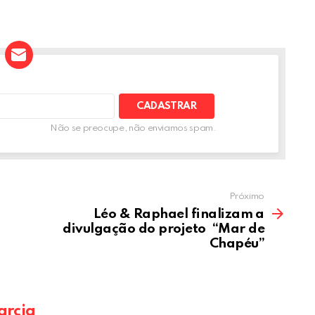
t
ar
e
A
Não se preocupe, não enviamos spam.
Próximo
Léo & Raphael finalizam a
divulgação do projeto “Mar de
Chapéu”
arcia