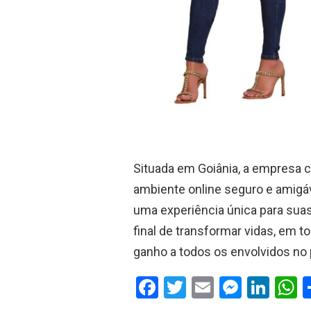
Situada em Goiânia, a empresa 
ambiente online seguro e amigá
uma experiência única para suas
final de transformar vidas, em 
ganho a todos os envolvidos no
F
T
E
M
Li
a
wi
m
es
n
h