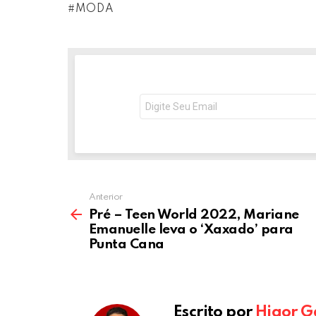
MODA
ce
tt
ail
se
ke
a
b
er
n
dI
s
o
g
n
o
er
p
NEWSLETTER
Seu
k
p
e-
mail:
Anterior
Pré – Teen World 2022, Mariane
Emanuelle leva o ‘Xaxado’ para
Punta Cana
Escrito por
Higor G