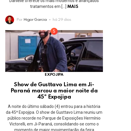
Danielle oferece os mais modernos e avançados
tratamentos em […]
MAIS
Por
Higor Garcia
há 29 dias
EXPOJIPA
Show de Gusttavo Lima em Ji-
Paraná marcou a maior noite da
45ª Expojipa
A noite do último sábado (4) entrou para a história
da 45ª Expojipa. O show de Gusttavo Lima reuniu um
público recorde no Parque de Exposições Hermínio
Victorelli, em Ji-Paraná, consolidando-se como o
momento de maior movimentação da feira