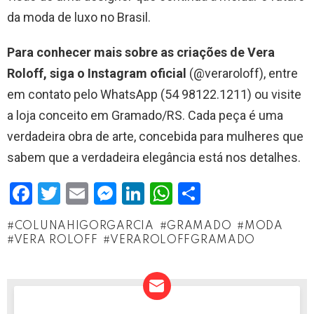
da moda de luxo no Brasil.
Para conhecer mais sobre as criações de Vera
Roloff, siga o Instagram oficial
(@veraroloff), entre
em contato pelo WhatsApp (54 98122.1211) ou visite
a loja conceito em Gramado/RS. Cada peça é uma
verdadeira obra de arte, concebida para mulheres que
sabem que a verdadeira elegância está nos detalhes.
F
T
E
M
Li
W
S
a
wi
m
es
n
h
h
COLUNAHIGORGARCIA
GRAMADO
MODA
ce
tt
ail
se
ke
at
ar
VERA ROLOFF
VERAROLOFFGRAMADO
b
er
n
dI
s
e
o
g
n
A
o
er
p