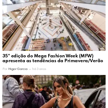
35ª edição do Mega Fashion Week (MFW)
apresenta as tendências da Primavera/Verão
Por
Higor Garcia
há 3 anos