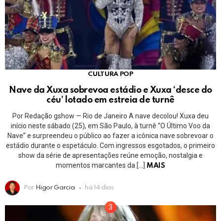
CULTURA POP
Nave da Xuxa sobrevoa estádio e Xuxa ‘desce do
céu’ lotado em estreia de turnê
Por Redação gshow — Rio de Janeiro A nave decolou! Xuxa deu
início neste sábado (25), em São Paulo, à turnê “O Último Voo da
Nave” e surpreendeu o público ao fazer a icônica nave sobrevoar o
estádio durante o espetáculo. Com ingressos esgotados, o primeiro
show da série de apresentações reúne emoção, nostalgia e
momentos marcantes da […]
MAIS
Por
Higor Garcia
há 14 dias