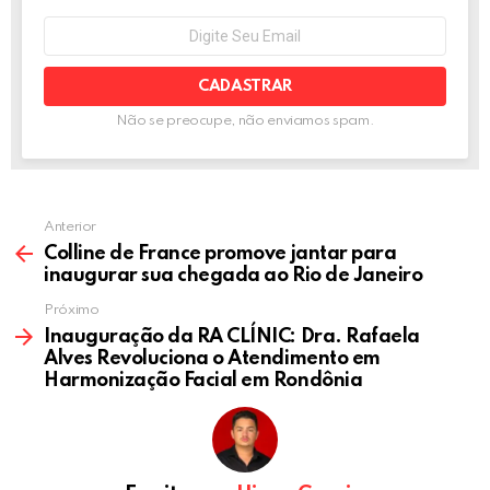
k
p
NEWSLETTER
Seu
e-
mail:
Não se preocupe, não enviamos spam.
Anterior
Colline de France promove jantar para
inaugurar sua chegada ao Rio de Janeiro
Próximo
Inauguração da RA CLÍNIC: Dra. Rafaela
Alves Revoluciona o Atendimento em
Harmonização Facial em Rondônia