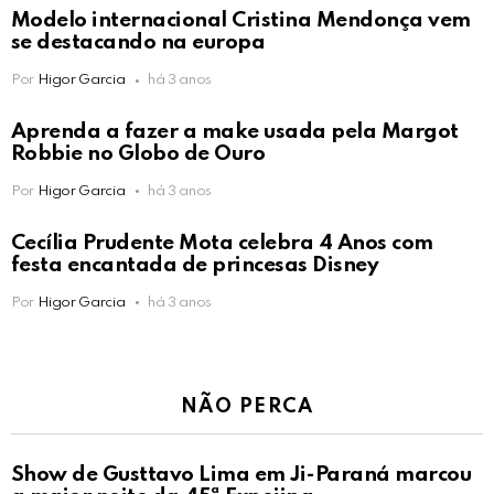
Modelo internacional Cristina Mendonça vem
se destacando na europa
Por
Higor Garcia
há 3 anos
Aprenda a fazer a make usada pela Margot
Robbie no Globo de Ouro
Por
Higor Garcia
há 3 anos
Cecília Prudente Mota celebra 4 Anos com
festa encantada de princesas Disney
Por
Higor Garcia
há 3 anos
NÃO PERCA
Show de Gusttavo Lima em Ji-Paraná marcou