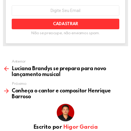
o
er
p
NEWSLETTER
Seu
e-
k
p
mail:
Não se preocupe, não enviamos spam.
Anterior
Luciana Brandys se prepara para novo
lançamento musical
Próximo
Conheça o cantor e compositor Henrique
Barroso
Escrito por
Higor Garcia