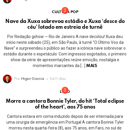
CULTURA POP
Nave da Xuxa sobrevoa estádio e Xuxa ‘desce do
céu’ lotado em estreia de turnê
Por Redação gshow — Rio de Janeiro A nave decolou! Xuxa deu
início neste sábado (25), em São Paulo, à turnê “O Último Voo da
Nave” e surpreendeu o público ao fazer a icônica nave sobrevoar o
estádio durante o espetáculo. Com ingressos esgotados, o primeiro
show da série de apresentações reúne emoção, nostalgia e
momentos marcantes da […]
MAIS
Por
Higor Garcia
há 11 dias
LUTO
Morre a cantora Bonnie Tyler, do hit ‘Total eclipse
of the heart’, aos 75 anos
Cantora estava em coma induzido depois de ser internada para
uma cirurgia de emergência em Portugal A cantora Bonnie Tyler
morreu nesta quarta-feira (8), aos 75 anos, em Faro, no sul de