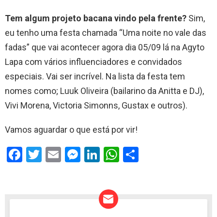
Tem algum projeto bacana vindo pela frente?
Sim,
eu tenho uma festa chamada “Uma noite no vale das
fadas” que vai acontecer agora dia 05/09 lá na Agyto
Lapa com vários influenciadores e convidados
especiais. Vai ser incrível. Na lista da festa tem
nomes como; Luuk Oliveira (bailarino da Anitta e DJ),
Vivi Morena, Victoria Simonns, Gustax e outros).
Vamos aguardar o que está por vir!
F
T
E
M
Li
W
S
a
wi
m
es
n
h
h
ce
tt
ail
se
ke
at
ar
b
er
n
dI
s
e
o
g
n
A