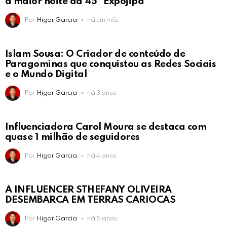
a maior noite da 45ª Expojipa
Por
Higor Garcia
há um mês
Islam Sousa: O Criador de conteúdo de
Paragominas que conquistou as Redes Sociais
e o Mundo Digital
Por
Higor Garcia
há 3 anos
Influenciadora Carol Moura se destaca com
quase 1 milhão de seguidores
Por
Higor Garcia
há 4 anos
A INFLUENCER STHEFANY OLIVEIRA
DESEMBARCA EM TERRAS CARIOCAS
Por
Higor Garcia
há 5 anos