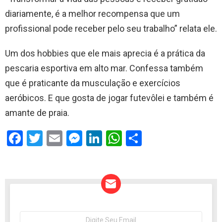
diariamente, é a melhor recompensa que um
profissional pode receber pelo seu trabalho” relata ele.​​
​Um dos hobbies que ele mais aprecia é a prática da
pescaria esportiva em alto mar. Confessa também
que é praticante da musculação e exercícios
aeróbicos. E que gosta de jogar futevôlei e também é
amante de praia.
F
T
E
M
Li
W
S
a
wi
m
es
n
h
h
ce
tt
ail
se
ke
at
ar
b
er
n
dI
s
e
o
g
n
A
o
er
p
NEWSLETTER
Seu