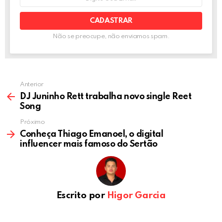
e-
k
p
mail:
Não se preocupe, não enviamos spam.
Anterior
DJ Juninho Rett trabalha novo single Reet
Song
Próximo
Conheça Thiago Emanoel, o digital
influencer mais famoso do Sertão
Escrito por
Higor Garcia