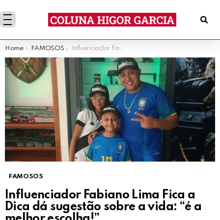
You are here:
Home
FAMOSOS
Influenciador Fabiano Lima Fica a Dica dá sugestão sobre a vida: “é a melhor escolha!”
FAMOSOS
Influenciador Fabiano Lima Fica a
Dica dá sugestão sobre a vida: “é a
melhor escolha!”