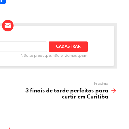
h
t
ar
e
A
Não se preocupe, não enviamos spam.
Próximo
3 finais de tarde perfeitos para
curtir em Curitiba