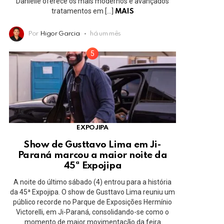
Danielle oferece os mais modernos e avançados
tratamentos em […]
MAIS
Por
Higor Garcia
há um mês
EXPOJIPA
Show de Gusttavo Lima em Ji-
Paraná marcou a maior noite da
45ª Expojipa
A noite do último sábado (4) entrou para a história
da 45ª Expojipa. O show de Gusttavo Lima reuniu um
público recorde no Parque de Exposições Hermínio
Victorelli, em Ji-Paraná, consolidando-se como o
momento de maior movimentação da feira