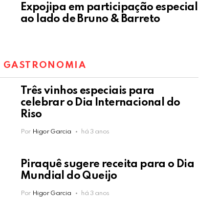
Expojipa em participação especial
ao lado de Bruno & Barreto
:
GASTRONOMIA
Três vinhos especiais para
celebrar o Dia Internacional do
Riso
Por
Higor Garcia
há 3 anos
Piraquê sugere receita para o Dia
Mundial do Queijo
Por
Higor Garcia
há 3 anos