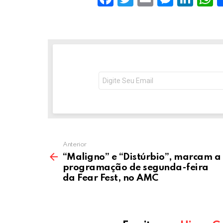
a
wi
m
es
n
h
ce
tt
ail
se
ke
a
b
er
n
dI
s
o
g
n
o
er
p
NEWSLETTER
Seu
e-
k
p
mail:
Anterior
“Maligno” e “Distúrbio”, marcam a
programação de segunda-feira
da Fear Fest, no AMC