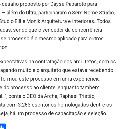
o desafio proposto por Dayse Paparoto para
al — além do Ultra, participaram o Sem Nome Studio,
 Studio Elã e Monik Arquitetura e Interiores. Todos
adas, sendo que o vencedor da concorrência
sse processo é o mesmo aplicado para outros
hon.
xpectativas na contratação dos arquitetos, com os
agando muito e o arquiteto que estava recebendo
sformou este processo em uma experiência
le do processo ao cliente, enquanto também
l. ”, conta o CEO da Archa, Raphael Tristão,
nta com 3.283 escritórios homologados dentre os
seja, há um processo de capacitação e seleção.
W
S