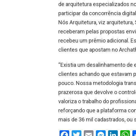
de arquitetura especializados n
participar da concorrência digit
Nós Arquitetura, viz arquitetura,
receberam pelas propostas envi
recebeu um prêmio adicional. E
clientes que apostam no Archat
“Existia um desalinhamento de e
clientes achando que estavam p
pouco. Nossa metodologia tran
prazerosa que devolve o contro
valoriza o trabalho do profissiona
reforçando que a plataforma co
mais de 36 mil cadastrados, ou 
F
T
E
M
Li