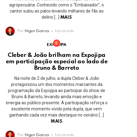
agropecuária. Conhecido como o “Embaixador”, o
cantor subiu ao palco levando milhares de fãs ao
delírio […]
MAIS
Por
Higor Garcia
há um mês
EXPOJIPA
Cleber & João brilham na Expojipa
em participação especial ao lado de
Bruno & Barreto
Na noite de 2 de julho, a dupla Cleber & João
protagonizou um dos momentos marcantes da
programação da Expojipa ao participar do show de
Bruno & Barreto, levando ainda mais emoção e
energia ao público presente. A participação reforça o
excelente momento vivido pela dupla, que vem
ganhando cada vez mais destaque no cenário […]
MAIS
Por
Higor Garcia
há um mês