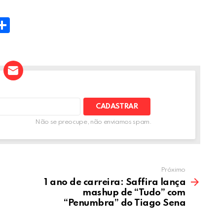
W
S
h
t
ar
e
A
Não se preocupe, não enviamos spam.
Próximo
1 ano de carreira: Saffira lança
mashup de “Tudo” com
“Penumbra” do Tiago Sena