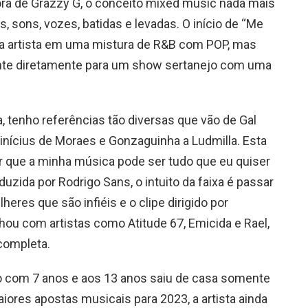
tora de Grazzy G, o conceito mixed music nada mais
s, sons, vozes, batidas e levadas. O início de “Me
 da artista em uma mistura de R&B com POP, mas
vinte diretamente para um show sertanejo com uma
, tenho referências tão diversas que vão de Gal
inícius de Moraes e Gonzaguinha a Ludmilla. Esta
r que a minha música pode ser tudo que eu quiser
duzida por Rodrigo Sans, o intuito da faixa é passar
res que são infiéis e o clipe dirigido por
hou com artistas como Atitude 67, Emicida e Rael,
 completa.
ão com 7 anos e aos 13 anos saiu de casa somente
ores apostas musicais para 2023, a artista ainda