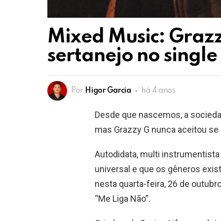
Mixed Music: Grazz
sertanejo no singl
Por
Higor Garcia
há 4 anos
Desde que nascemos, a sociedad
mas Grazzy G nunca aceitou se 
Autodidata, multi instrumentista
universal e que os gêneros exi
nesta quarta-feira, 26 de outubr
“Me Liga Não”.