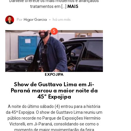
Danielle oferece os mais modernos e avançados
tratamentos em […]
MAIS
Por
Higor Garcia
há um mês
EXPOJIPA
Show de Gusttavo Lima em Ji-
Paraná marcou a maior noite da
45ª Expojipa
A noite do último sábado (4) entrou para a história
da 45ª Expojipa. O show de Gusttavo Lima reuniu um
público recorde no Parque de Exposições Hermínio
Victorelli, em Ji-Paraná, consolidando-se como o
momento de maior movimentação da feira