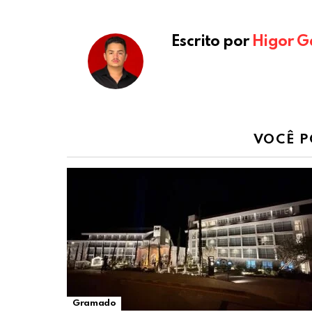
Escrito por
Higor G
VOCÊ P
Gramado