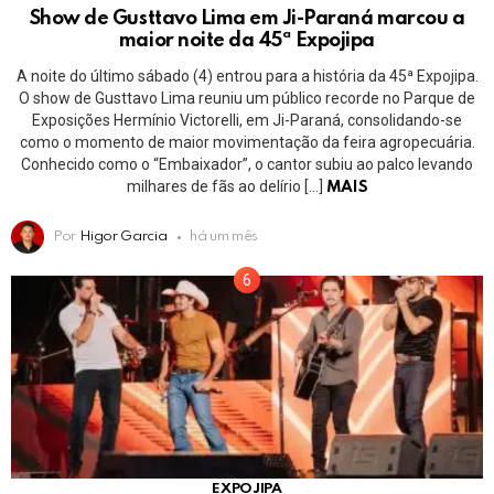
Show de Gusttavo Lima em Ji-Paraná marcou a
maior noite da 45ª Expojipa
A noite do último sábado (4) entrou para a história da 45ª Expojipa.
O show de Gusttavo Lima reuniu um público recorde no Parque de
Exposições Hermínio Victorelli, em Ji-Paraná, consolidando-se
como o momento de maior movimentação da feira agropecuária.
Conhecido como o “Embaixador”, o cantor subiu ao palco levando
milhares de fãs ao delírio […]
MAIS
Por
Higor Garcia
há um mês
EXPOJIPA