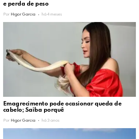
e perda de peso
Por
Higor Garcia
há 4 meses
Emagrecimento pode ocasionar queda de
cabelo; Saiba porquê
Por
Higor Garcia
há 3 anos