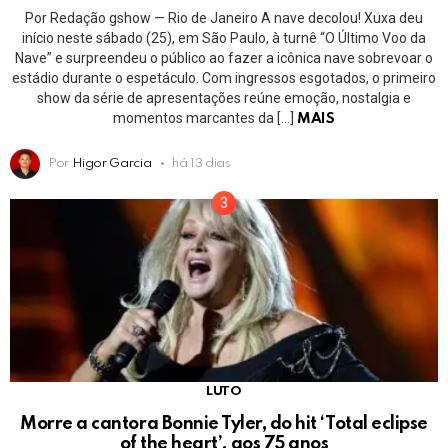
Por Redação gshow — Rio de Janeiro A nave decolou! Xuxa deu
início neste sábado (25), em São Paulo, à turnê “O Último Voo da
Nave” e surpreendeu o público ao fazer a icônica nave sobrevoar o
estádio durante o espetáculo. Com ingressos esgotados, o primeiro
show da série de apresentações reúne emoção, nostalgia e
momentos marcantes da […]
MAIS
Por
Higor Garcia
há 13 dias
LUTO
Morre a cantora Bonnie Tyler, do hit ‘Total eclipse
of the heart’, aos 75 anos