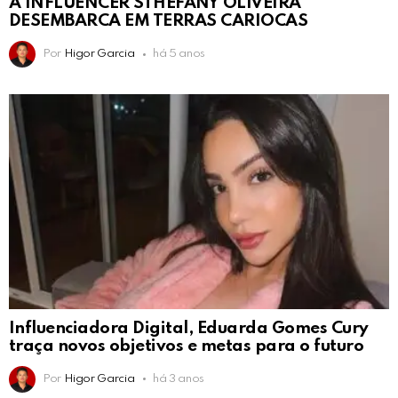
A INFLUENCER STHEFANY OLIVEIRA
DESEMBARCA EM TERRAS CARIOCAS
Por
Higor Garcia
há 5 anos
Influenciadora Digital, Eduarda Gomes Cury
traça novos objetivos e metas para o futuro
Por
Higor Garcia
há 3 anos