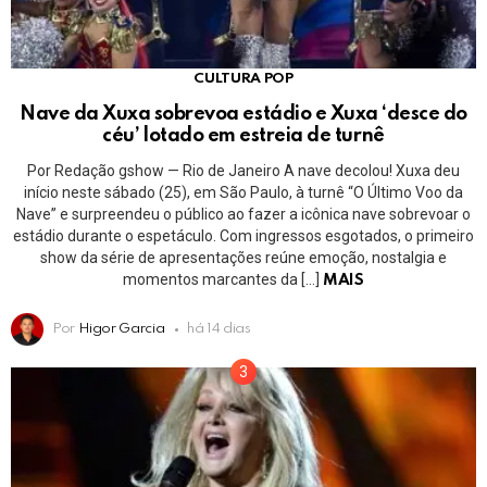
CULTURA POP
Nave da Xuxa sobrevoa estádio e Xuxa ‘desce do
céu’ lotado em estreia de turnê
Por Redação gshow — Rio de Janeiro A nave decolou! Xuxa deu
início neste sábado (25), em São Paulo, à turnê “O Último Voo da
Nave” e surpreendeu o público ao fazer a icônica nave sobrevoar o
estádio durante o espetáculo. Com ingressos esgotados, o primeiro
show da série de apresentações reúne emoção, nostalgia e
momentos marcantes da […]
MAIS
Por
Higor Garcia
há 14 dias