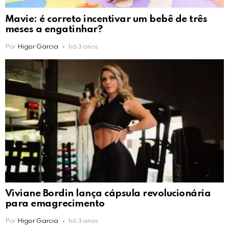
Mavie: é correto incentivar um bebê de três
meses a engatinhar?
Por
Higor Garcia
há 3 anos
Viviane Bordin lança cápsula revolucionária
para emagrecimento
Por
Higor Garcia
há 3 anos