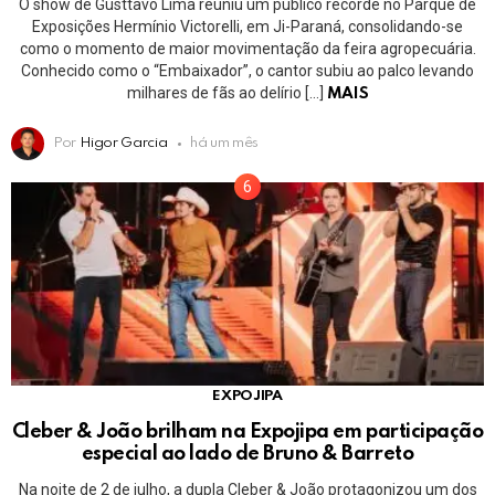
O show de Gusttavo Lima reuniu um público recorde no Parque de
Exposições Hermínio Victorelli, em Ji-Paraná, consolidando-se
como o momento de maior movimentação da feira agropecuária.
Conhecido como o “Embaixador”, o cantor subiu ao palco levando
milhares de fãs ao delírio […]
MAIS
Por
Higor Garcia
há um mês
EXPOJIPA
Cleber & João brilham na Expojipa em participação
especial ao lado de Bruno & Barreto
Na noite de 2 de julho, a dupla Cleber & João protagonizou um dos