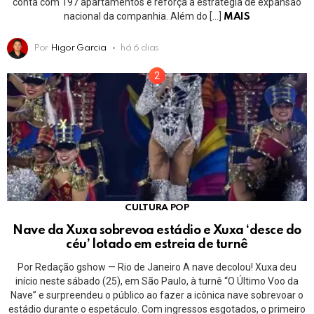
conta com 197 apartamentos e reforça a estratégia de expansão
nacional da companhia. Além do […]
MAIS
Por
Higor Garcia
há 6 dias
CULTURA POP
Nave da Xuxa sobrevoa estádio e Xuxa ‘desce do
céu’ lotado em estreia de turnê
Por Redação gshow — Rio de Janeiro A nave decolou! Xuxa deu
início neste sábado (25), em São Paulo, à turnê “O Último Voo da
Nave” e surpreendeu o público ao fazer a icônica nave sobrevoar o
estádio durante o espetáculo. Com ingressos esgotados, o primeiro