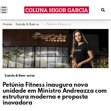
You are here:
Home
Saúde & Bem-estar
Petúnia Fitness inaugura nova unidade em Ministro Andreazza com estrutura moderna e proposta inovadora
Saúde & Bem-estar
Petúnia Fitness inaugura nova
unidade em Ministro Andreazza com
estrutura moderna e proposta
inovadora