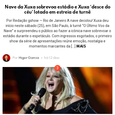
Nave da Xuxa sobrevoa estádio e Xuxa ‘desce do
céu’ lotado em estreia de turnê
Por Redação gshow — Rio de Janeiro A nave decolou! Xuxa deu
início neste sábado (25), em São Paulo, à turnê “O Último Voo da
Nave” e surpreendeu o público ao fazer a icônica nave sobrevoar o
estádio durante o espetáculo. Com ingressos esgotados, o primeiro
show da série de apresentações reúne emoção, nostalgia e
momentos marcantes da […]
MAIS
Por
Higor Garcia
há 12 dias