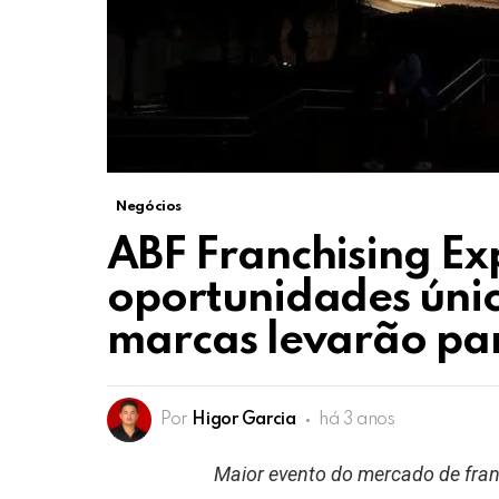
Negócios
ABF Franchising Ex
oportunidades úni
marcas levarão par
Por
Higor Garcia
há 3 anos
Maior evento do mercado de fran