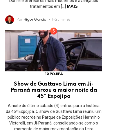
Danielle oferece os mais modernos e avançados
tratamentos em […]
MAIS
Por
Higor Garcia
há um mês
EXPOJIPA
Show de Gusttavo Lima em Ji-
Paraná marcou a maior noite da
45ª Expojipa
A noite do último sábado (4) entrou para a história
da 45ª Expojipa. O show de Gusttavo Lima reuniu um
público recorde no Parque de Exposições Hermínio
Victorelli, em Ji-Paraná, consolidando-se como o
momento de maior movimentação da feira