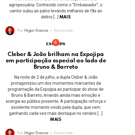
agropecuária. Conhecido como o “Embaixador”, o
cantor subiu ao palco levando milhares de fãs ao
delírio […]
MAIS
Por
Higor Garcia
há um mês
EXPOJIPA
Cleber & João brilham na Expojipa
em participação especial ao lado de
Bruno & Barreto
Na noite de 2 de julho, a dupla Cleber & João
protagonizou um dos momentos marcantes da
programação da Expojipa ao participar do show de
Bruno & Barreto, levando ainda mais emoção e
energia ao público presente. A participação reforça o
excelente momento vivido pela dupla, que vem
ganhando cada vez mais destaque no cenário […]
MAIS
Por
Higor Garcia
há um mês