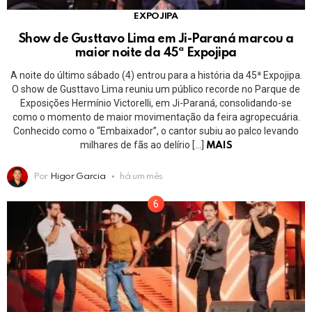
EXPOJIPA
Show de Gusttavo Lima em Ji-Paraná marcou a
maior noite da 45ª Expojipa
A noite do último sábado (4) entrou para a história da 45ª Expojipa.
O show de Gusttavo Lima reuniu um público recorde no Parque de
Exposições Hermínio Victorelli, em Ji-Paraná, consolidando-se
como o momento de maior movimentação da feira agropecuária.
Conhecido como o “Embaixador”, o cantor subiu ao palco levando
milhares de fãs ao delírio […]
MAIS
Por
Higor Garcia
há um mês