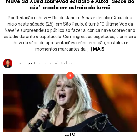
Nave da Xuxa sobrevoa estádio e Xuxa ‘desce do
céu’ lotado em estreia de turnê
Por Redação gshow — Rio de Janeiro A nave decolou! Xuxa deu
início neste sábado (25), em São Paulo, à turnê “O Último Voo da
Nave” e surpreendeu o público ao fazer a icônica nave sobrevoar o
estádio durante o espetáculo. Com ingressos esgotados, o primeiro
show da série de apresentações reúne emoção, nostalgia e
momentos marcantes da […]
MAIS
Por
Higor Garcia
há 13 dias
LUTO