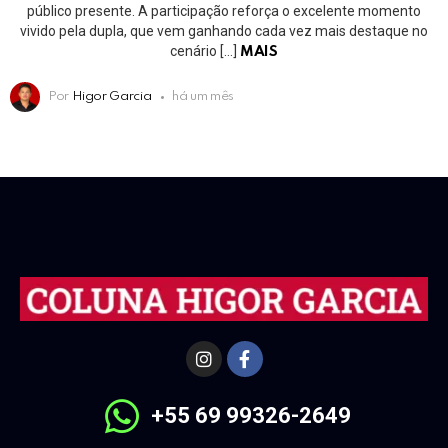
público presente. A participação reforça o excelente momento
vivido pela dupla, que vem ganhando cada vez mais destaque no
cenário […]
MAIS
Por
Higor Garcia
há um mês
+55 69 99326-2649