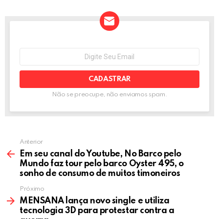
ce
tt
ail
se
ke
at
ar
b
er
n
dI
s
e
o
g
n
A
o
er
p
NEWSLETTER
Seu
e-
k
p
mail:
Não se preocupe, não enviamos spam.
Anterior
Em seu canal do Youtube, No Barco pelo
Mundo faz tour pelo barco Oyster 495, o
sonho de consumo de muitos timoneiros
Próximo
MENSANA lança novo single e utiliza
tecnologia 3D para protestar contra a