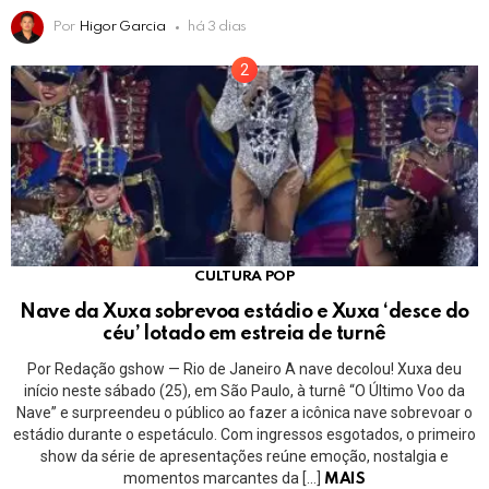
Por
Higor Garcia
há 3 dias
CULTURA POP
Nave da Xuxa sobrevoa estádio e Xuxa ‘desce do
céu’ lotado em estreia de turnê
Por Redação gshow — Rio de Janeiro A nave decolou! Xuxa deu
início neste sábado (25), em São Paulo, à turnê “O Último Voo da
Nave” e surpreendeu o público ao fazer a icônica nave sobrevoar o
estádio durante o espetáculo. Com ingressos esgotados, o primeiro
show da série de apresentações reúne emoção, nostalgia e
momentos marcantes da […]
MAIS