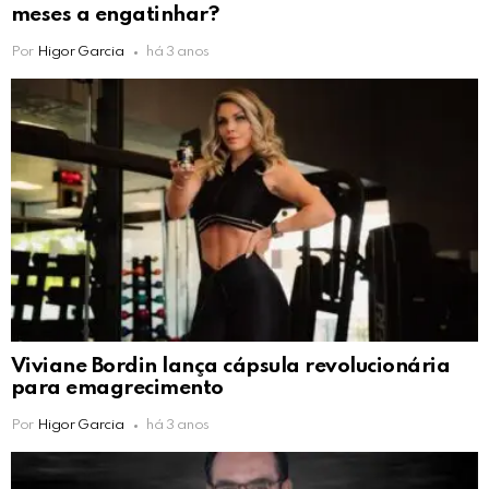
meses a engatinhar?
Por
Higor Garcia
há 3 anos
Viviane Bordin lança cápsula revolucionária
para emagrecimento
Por
Higor Garcia
há 3 anos