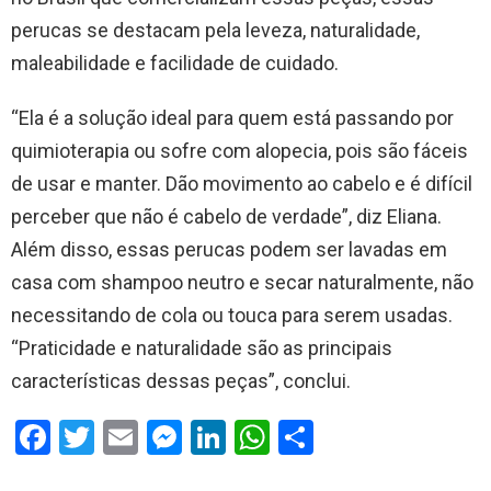
perucas se destacam pela leveza, naturalidade,
maleabilidade e facilidade de cuidado.
“Ela é a solução ideal para quem está passando por
quimioterapia ou sofre com alopecia, pois são fáceis
de usar e manter. Dão movimento ao cabelo e é difícil
perceber que não é cabelo de verdade”, diz Eliana.
Além disso, essas perucas podem ser lavadas em
casa com shampoo neutro e secar naturalmente, não
necessitando de cola ou touca para serem usadas.
“Praticidade e naturalidade são as principais
características dessas peças”, conclui.
F
T
E
M
Li
W
S
a
wi
m
es
n
h
h