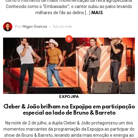
como o momento de maior movimentação da feira agropecuária.
Conhecido como o “Embaixador”, o cantor subiu ao palco levando
milhares de fãs ao delírio […]
MAIS
Por
Higor Garcia
há um mês
EXPOJIPA
Cleber & João brilham na Expojipa em participação
especial ao lado de Bruno & Barreto
Na noite de 2 de julho, a dupla Cleber & João protagonizou um dos
momentos marcantes da programação da Expojipa ao participar do
show de Bruno & Barreto, levando ainda mais emoção e energia ao