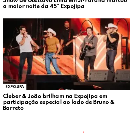
Show de Gusttavo Lima em Ji-Paraná marcou
a maior noite da 45ª Expojipa
EXPOJIPA
Cleber & João brilham na Expojipa em
participação especial ao lado de Bruno &
Barreto