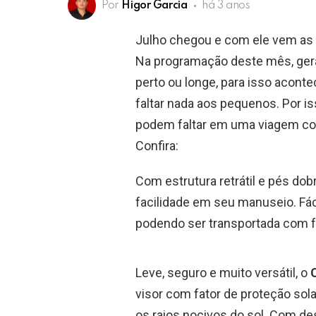
Por
Higor Garcia
há 3 anos
Julho chegou e com ele vem as 
Na programação deste mês, gera
perto ou longe, para isso aconte
faltar nada aos pequenos. Por i
podem faltar em uma viagem com
Confira:
Com estrutura retrátil e pés dob
facilidade em seu manuseio. Fáci
podendo ser transportada com fa
Leve, seguro e muito versátil, o
visor com fator de proteção sola
os raios nocivos do sol. Com d