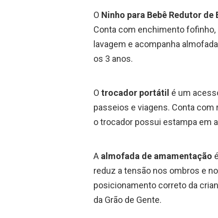
O
Ninho para Bebê Redutor de 
Conta com enchimento fofinho, al
lavagem e acompanha almofada a
os 3 anos.
O
trocador portátil
é um acessór
passeios e viagens. Conta com r
o trocador possui estampa em alt
A
almofada de amamentação
é
reduz a tensão nos ombros e nos
posicionamento correto da cria
da Grão de Gente.