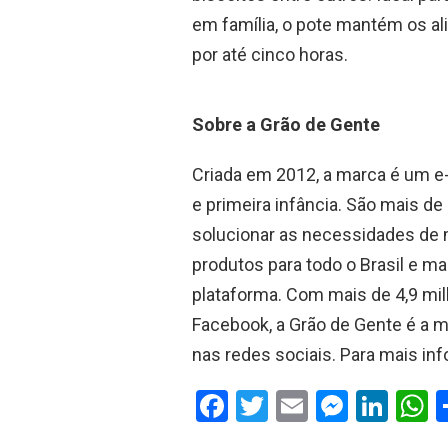
em família, o pote mantém os al
por até cinco horas.
Sobre a Grão de Gente
Criada em 2012, a marca é um 
e primeira infância. São mais de
solucionar as necessidades de m
produtos para todo o Brasil e m
plataforma. Com mais de 4,9 mi
Facebook, a Grão de Gente é a
nas redes sociais. Para mais i
F
T
E
M
Li
a
wi
m
es
n
h