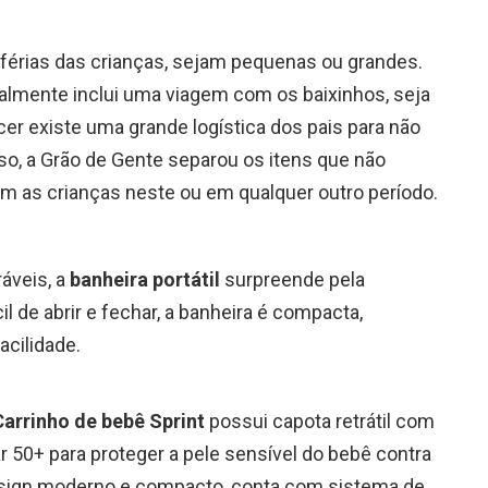
férias das crianças, sejam pequenas ou grandes.
lmente inclui uma viagem com os baixinhos, seja
cer existe uma grande logística dos pais para não
sso, a Grão de Gente separou os itens que não
 as crianças neste ou em qualquer outro período.
ráveis, a
banheira portátil
surpreende pela
l de abrir e fechar, a banheira é compacta,
cilidade.
Carrinho de bebê Sprint
possui capota retrátil com
r 50+ para proteger a pele sensível do bebê contra
esign moderno e compacto, conta com sistema de