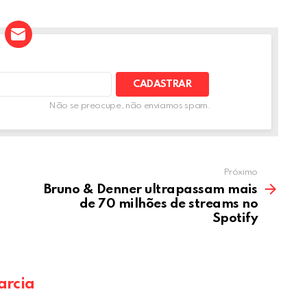
t
ar
e
A
Não se preocupe, não enviamos spam.
Próximo
Bruno & Denner ultrapassam mais
de 70 milhões de streams no
Spotify
arcia