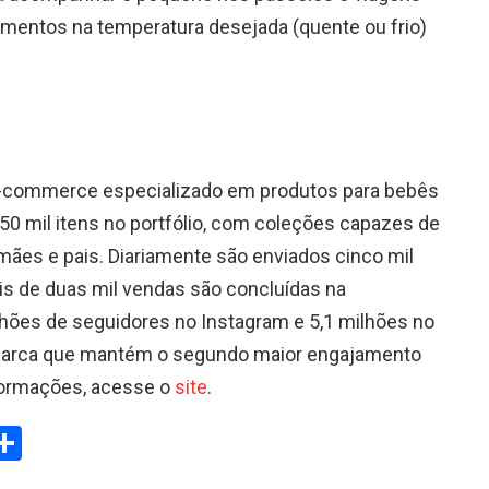
imentos na temperatura desejada (quente ou frio)
e-commerce especializado em produtos para bebês
 50 mil itens no portfólio, com coleções capazes de
ães e pais. Diariamente são enviados cinco mil
ais de duas mil vendas são concluídas na
lhões de seguidores no Instagram e 5,1 milhões no
 marca que mantém o segundo maior engajamento
nformações, acesse o
site
.
W
S
h