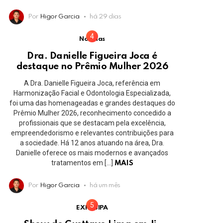
Por
Higor Garcia
há 29 dias
Notícias
Dra. Danielle Figueira Joca é
destaque no Prêmio Mulher 2026
A Dra. Danielle Figueira Joca, referência em
Harmonização Facial e Odontologia Especializada,
foi uma das homenageadas e grandes destaques do
Prêmio Mulher 2026, reconhecimento concedido a
profissionais que se destacam pela excelência,
empreendedorismo e relevantes contribuições para
a sociedade. Há 12 anos atuando na área, Dra.
Danielle oferece os mais modernos e avançados
tratamentos em […]
MAIS
Por
Higor Garcia
há um mês
EXPOJIPA