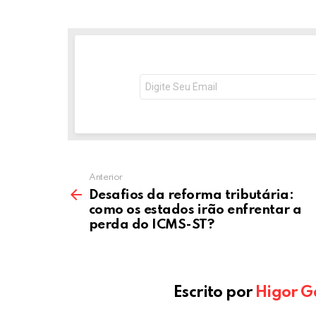
ce
tt
ail
se
ke
a
b
er
n
dI
s
o
g
n
o
er
p
NEWSLETTER
Seu
e-
k
p
mail:
Anterior
Desafios da reforma tributária:
como os estados irão enfrentar a
perda do ICMS-ST?
Escrito por
Higor G