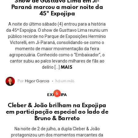
Show de Gusttavo Lima em Ji-
Paraná marcou a maior noite da
45ª Expojipa
A noite do último sábado (4) entrou para a história
da 45ª Expojipa. O show de Gusttavo Lima reuniu um
público recorde no Parque de Exposições Hermínio
Victorelli, em Ji-Paraná, consolidando-se como o
momento de maior movimentação da feira
agropecuária. Conhecido como o “Embaixador”, o
cantor subiu ao palco levando milhares de fãs ao
delírio […]
MAIS
Por
Higor Garcia
há um mês
EXPOJIPA
Cleber & João brilham na Expojipa
em participação especial ao lado de
Bruno & Barreto
Na noite de 2 de julho, a dupla Cleber & João
protagonizou um dos momentos marcantes da