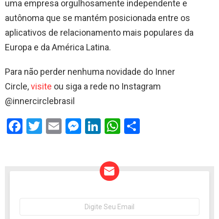
uma empresa orgulhosamente independente e
autônoma que se mantém posicionada entre os
aplicativos de relacionamento mais populares da
Europa e da América Latina.
Para não perder nenhuma novidade do Inner
Circle,
visite
ou siga a rede no Instagram
@innercirclebrasil
F
T
E
M
Li
W
S
a
wi
m
es
n
h
h
ce
tt
ail
se
ke
at
ar
b
er
n
dI
s
e
o
g
n
A
o
er
p
NEWSLETTER
Seu
e-
mail: