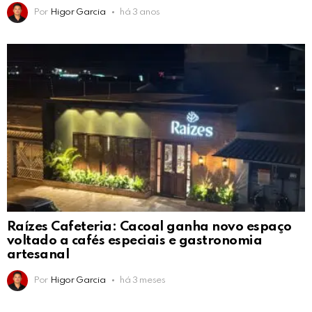
Por
Higor Garcia
há 3 anos
Raízes Cafeteria: Cacoal ganha novo espaço
voltado a cafés especiais e gastronomia
artesanal
Por
Higor Garcia
há 3 meses