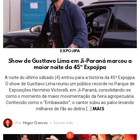
EXPOJIPA
Show de Gusttavo Lima em Ji-Paraná marcou a
maior noite da 45ª Expojipa
A noite do último sábado (4) entrou para a história da 45ª Expojipa.
O show de Gusttavo Lima reuniu um público recorde no Parque de
Exposições Hermínio Victorelli, em Ji-Paraná, consolidando-se
como o momento de maior movimentação da feira agropecuária.
Conhecido como o “Embaixador”, o cantor subiu ao palco levando
milhares de fãs ao delírio […]
MAIS
Por
Higor Garcia
há um mês