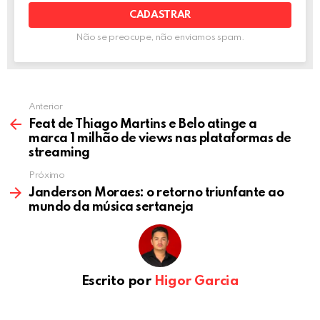
k
p
Não se preocupe, não enviamos spam.
Anterior
Feat de Thiago Martins e Belo atinge a
marca 1 milhão de views nas plataformas de
streaming
Próximo
Janderson Moraes: o retorno triunfante ao
mundo da música sertaneja
Escrito por
Higor Garcia