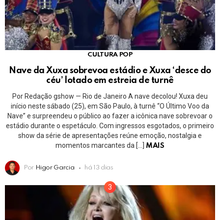
CULTURA POP
Nave da Xuxa sobrevoa estádio e Xuxa ‘desce do
céu’ lotado em estreia de turnê
Por Redação gshow — Rio de Janeiro A nave decolou! Xuxa deu
início neste sábado (25), em São Paulo, à turnê “O Último Voo da
Nave” e surpreendeu o público ao fazer a icônica nave sobrevoar o
estádio durante o espetáculo. Com ingressos esgotados, o primeiro
show da série de apresentações reúne emoção, nostalgia e
momentos marcantes da […]
MAIS
Por
Higor Garcia
há 13 dias