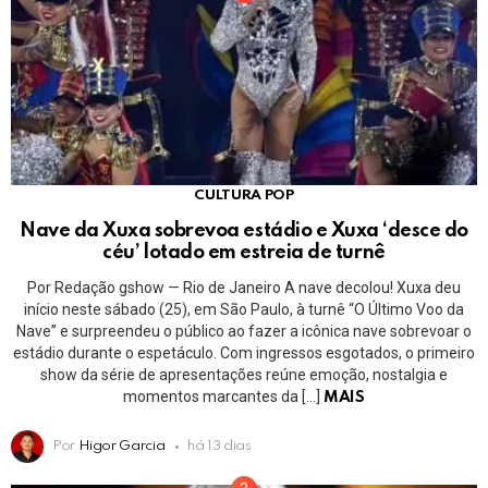
CULTURA POP
Nave da Xuxa sobrevoa estádio e Xuxa ‘desce do
céu’ lotado em estreia de turnê
Por Redação gshow — Rio de Janeiro A nave decolou! Xuxa deu
início neste sábado (25), em São Paulo, à turnê “O Último Voo da
Nave” e surpreendeu o público ao fazer a icônica nave sobrevoar o
estádio durante o espetáculo. Com ingressos esgotados, o primeiro
show da série de apresentações reúne emoção, nostalgia e
momentos marcantes da […]
MAIS
Por
Higor Garcia
há 13 dias