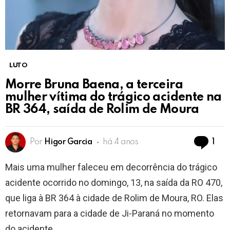
LUTO
Morre Bruna Baena, a terceira
mulher vítima do trágico acidente na
BR 364, saída de Rolim de Moura
Co
Por
Higor Garcia
há 4 anos
1
Mais uma mulher faleceu em decorrência do trágico
acidente ocorrido no domingo, 13, na saída da RO 470,
que liga à BR 364 à cidade de Rolim de Moura, RO. Elas
retornavam para a cidade de Ji-Paraná no momento
do acidente.