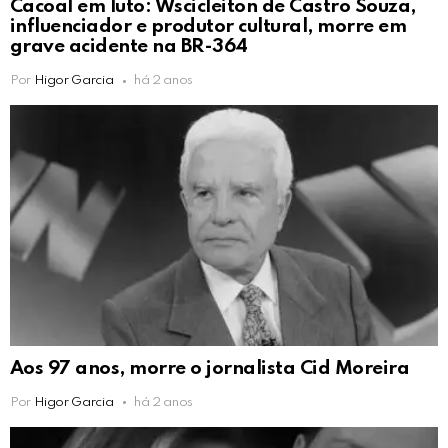
Cacoal em luto: Wscicleiton de Castro Souza,
influenciador e produtor cultural, morre em
grave acidente na BR-364
Por
Higor Garcia
há 2 anos
Aos 97 anos, morre o jornalista Cid Moreira
Por
Higor Garcia
há 2 anos