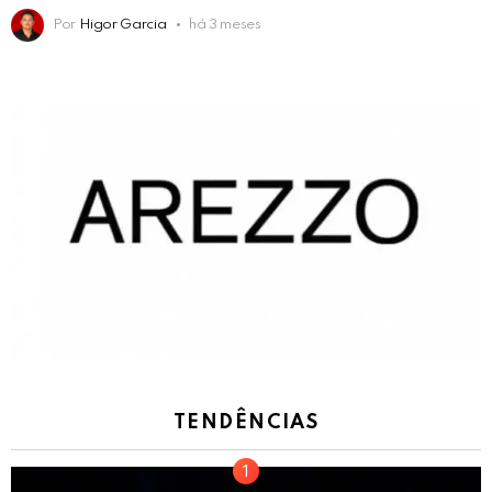
Por
Higor Garcia
há 3 meses
TENDÊNCIAS