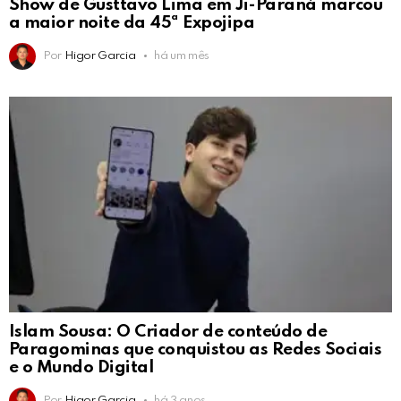
Show de Gusttavo Lima em Ji-Paraná marcou
a maior noite da 45ª Expojipa
Por
Higor Garcia
há um mês
Islam Sousa: O Criador de conteúdo de
Paragominas que conquistou as Redes Sociais
e o Mundo Digital
Por
Higor Garcia
há 3 anos